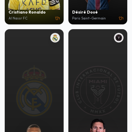
Cristiano Ronaldo
Désiré Doué
Al Nassr FC
Paris Saint-Germain
1
1