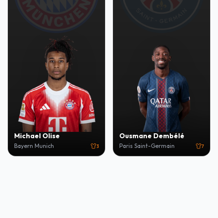
Michael Olise
Ousmane Dembélé
Bayern Munich
Paris Saint-Germain
3
7