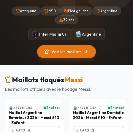
Attaquant
N°10
Pied gauche
Argentina
39 ans
Inter Miami CF
Argentine
Voir les maillots
Maillots floqués
Messi
Les maillots officiels avec le flocage
Messi
.
Enfant
Enfant
ARGENTINA
En stock
ARGENTINA
En stock
-
34
%
-
30
%
Maillot Argentine
Maillot Argentine Domicile
Extérieur 2026 - Messi #10
2026 - Messi #10 - Enfant
- Enfant
À PARTIR DE
À PARTIR DE