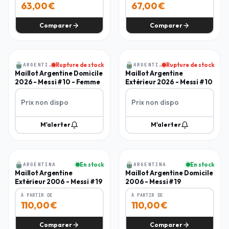
63,00
€
67,00
€
Comparer
Comparer
Femme
Homme
ARGENTINA
Rupture de stock
ARGENTINA
Rupture de stock
Maillot Argentine Domicile
Maillot Argentine
2026 - Messi #10 - Femme
Extérieur 2026 - Messi #10
Prix non dispo
Prix non dispo
M'alerter
M'alerter
Homme
Homme
ARGENTINA
En stock
ARGENTINA
En stock
Maillot Argentine
Maillot Argentine Domicile
Extérieur 2006 - Messi #19
2006 - Messi #19
À PARTIR DE
À PARTIR DE
110,00
€
110,00
€
Comparer
Comparer