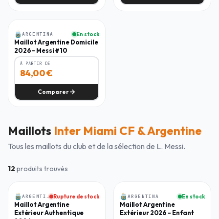
Homme
ARGENTINA
En stock
-
24
%
Maillot Argentine Domicile
2026 - Messi #10
À PARTIR DE
84,00
€
Comparer
Maillots
Inter Miami CF & Argentine
Tous les maillots du club et de la sélection de
L. Messi
.
12
produits trouvés
Homme
Enfant
ARGENTINA
Rupture de stock
ARGENTINA
En stock
-
30
%
Maillot Argentine
Maillot Argentine
Extérieur Authentique
Extérieur 2026 - Enfant