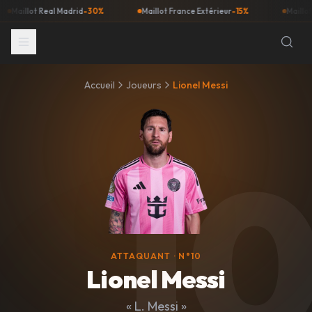
illot Real Madrid
-30%
Maillot France Extérieur
-15%
Maillot Barç
Accueil
Joueurs
Lionel Messi
1
ATTAQUANT
· N°10
Maillot
Lionel Messi
«
L. Messi
»