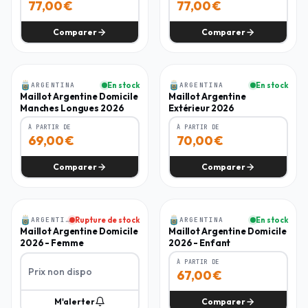
77,00
€
77,00
€
Comparer
Comparer
Homme
Homme
ARGENTINA
En stock
ARGENTINA
En stock
-
37
%
-
30
%
Maillot Argentine Domicile
Maillot Argentine
Manches Longues 2026
Extérieur 2026
À PARTIR DE
À PARTIR DE
69,00
€
70,00
€
Comparer
Comparer
Femme
Enfant
ARGENTINA
Rupture de stock
ARGENTINA
En stock
-
11
%
Maillot Argentine Domicile
Maillot Argentine Domicile
2026 - Femme
2026 - Enfant
À PARTIR DE
Prix non dispo
67,00
€
M'alerter
Comparer