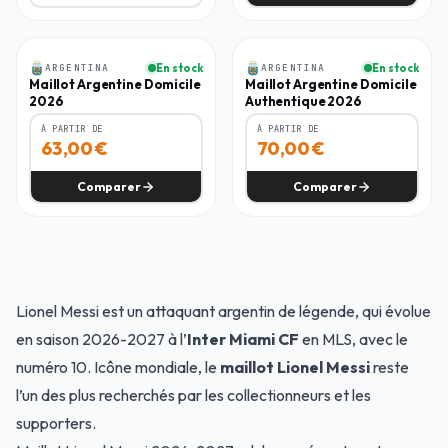
Homme
Homme
ARGENTINA
En stock
ARGENTINA
En stock
-
37
%
-
30
%
Maillot Argentine Domicile
Maillot Argentine Domicile
2026
Authentique 2026
À PARTIR DE
À PARTIR DE
63,00
€
70,00
€
Comparer
Comparer
Lionel Messi est un attaquant argentin de légende, qui évolue
en saison 2026-2027 à l’
Inter Miami CF
en MLS, avec le
numéro 10. Icône mondiale, le
maillot Lionel Messi
reste
l’un des plus recherchés par les collectionneurs et les
supporters.