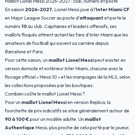
Maillot Lionel Messi 2026-2027 : club, numéro et poste
En saison
2026-2027
, Lionel Messi joue à l’
Inter Miami CF
en Major League Soccer au poste d’
attaquant
et porte le
numéro
10
au club. Capitaines et leaders offensifs, ses
maillots floqués attirent autant les fans d’Inter Miami que les
amateurs de football qui suivent sa carrière depuis
Barcelone et Paris.
Pour cette saison, un
maillot Lionel Messi
peut exister en
version domicile et extérieur Inter Miami, chacune avec le
flocage officiel « Messi 10 » et les marquages de la MLS, selon
les collections proposées par les boutiques.
Combien coûte le maillot Lionel Messi ?
Pour un
maillot Lionel Messi
en version
Replica
, la
fourchette de prix indicatifs se situe généralement autour de
90 à 100 €
pour un modèle adulte. Un
maillot
Authentique
Messi, plus proche de celui porté par le joueur,