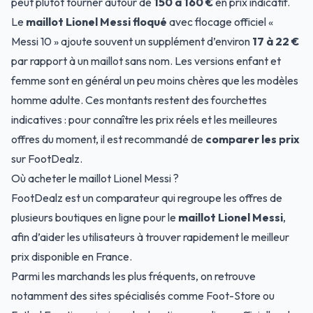
peut plutôt tourner autour de
150 à 160 €
en prix indicatif.
Le
maillot Lionel Messi floqué
avec flocage officiel «
Messi 10 » ajoute souvent un supplément d’environ
17 à 22 €
par rapport à un maillot sans nom. Les versions enfant et
femme sont en général un peu moins chères que les modèles
homme adulte. Ces montants restent des fourchettes
indicatives : pour connaître les prix réels et les meilleures
offres du moment, il est recommandé de
comparer les prix
sur FootDealz.
Où acheter le maillot Lionel Messi ?
FootDealz est un comparateur qui regroupe les offres de
plusieurs boutiques en ligne pour le
maillot Lionel Messi
,
afin d’aider les utilisateurs à trouver rapidement le meilleur
prix disponible en France.
Parmi les marchands les plus fréquents, on retrouve
notamment des sites spécialisés comme Foot-Store ou