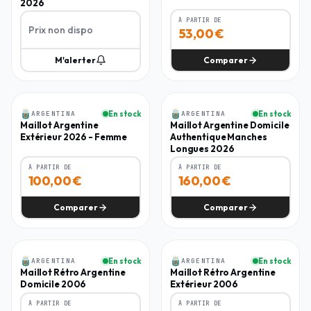
2026
À PARTIR DE
Prix non dispo
53,00
€
M'alerter
Comparer
Femme
Homme
ARGENTINA
En stock
ARGENTINA
En stock
Maillot Argentine
Maillot Argentine Domicile
Extérieur 2026 - Femme
Authentique Manches
Longues 2026
À PARTIR DE
À PARTIR DE
100,00
€
160,00
€
Comparer
Comparer
Homme
Homme
ARGENTINA
En stock
ARGENTINA
En stock
-
30
%
-
30
%
Maillot Rétro Argentine
Maillot Rétro Argentine
Domicile 2006
Extérieur 2006
À PARTIR DE
À PARTIR DE