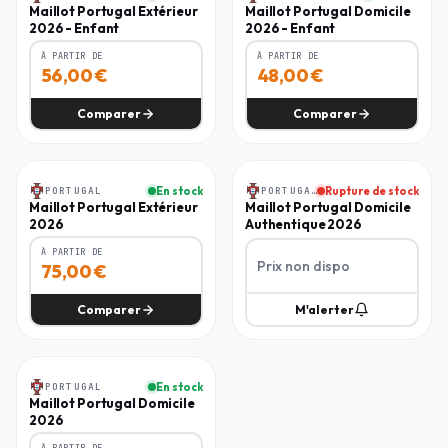
Maillot Portugal Extérieur
Maillot Portugal Domicile
2026 - Enfant
2026 - Enfant
À PARTIR DE
À PARTIR DE
56,00
€
48,00
€
Comparer
Comparer
Homme
Homme
PORTUGAL
En stock
PORTUGAL
Rupture de stock
-
25
%
Maillot Portugal Extérieur
Maillot Portugal Domicile
2026
Authentique 2026
À PARTIR DE
Prix non dispo
75,00
€
Comparer
M'alerter
Homme
PORTUGAL
En stock
-
30
%
Maillot Portugal Domicile
2026
À PARTIR DE