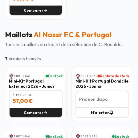
Comparer
Maillots
Al Nassr FC & Portugal
Tous les maillots du club et de la sélection de
C. Ronaldo
.
7
produits trouvés
Junior
Junior
PORTUGAL
En stock
PORTUGAL
Rupture de stock
-
25
%
Mini-Kit Portugal
Mini-Kit Portugal Domicile
Extérieur 2026 - Junior
2026 - Junior
À PARTIR DE
Prix non dispo
57,00
€
Comparer
M'alerter
Enfant
Enfant
PORTUGAL
En stock
PORTUGAL
En stock
-
30
%
-
40
%