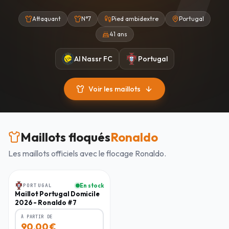
Attaquant
N°7
Pied ambidextre
Portugal
41 ans
Al Nassr FC
Portugal
Voir les maillots
Maillots floqués
Ronaldo
Les maillots officiels avec le flocage
Ronaldo
.
Homme
PORTUGAL
En stock
-
25
%
Maillot Portugal Domicile
2026 - Ronaldo #7
À PARTIR DE
90,00
€