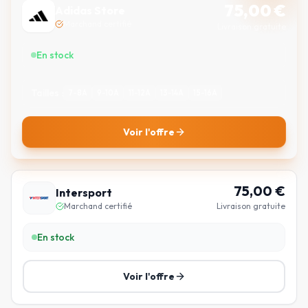
75,00
€
Adidas Store
Marchand certifié
Livraison gratuite
En stock
Tailles :
7-8A
9-10A
11-12A
13-14A
15-16A
Voir l'offre
75,00
€
Intersport
Marchand certifié
Livraison gratuite
En stock
Voir l'offre