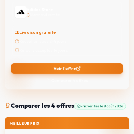
Adidas Store
Marchand certifié
Livraison gratuite
Réception sous 2-4 jours
Retours acceptés 14 jours
Voir l'offre
Comparer
4
offres
Comparer
les 4 offres
Prix vérifiés le
8 août 2026
MEILLEUR PRIX