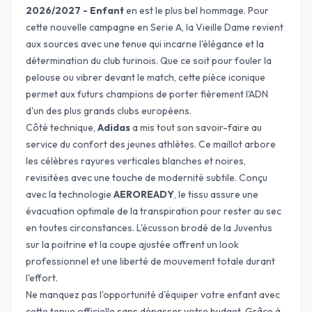
2026/2027 - Enfant
en est le plus bel hommage. Pour
cette nouvelle campagne en
Serie A
, la Vieille Dame revient
aux sources avec une tenue qui incarne l'élégance et la
détermination du club turinois. Que ce soit pour fouler la
pelouse ou vibrer devant le match, cette pièce iconique
permet aux futurs champions de porter fièrement l'ADN
d'un des plus grands clubs européens.
Côté technique,
Adidas
a mis tout son savoir-faire au
service du confort des jeunes athlètes. Ce maillot arbore
les célèbres rayures verticales blanches et noires,
revisitées avec une touche de modernité subtile. Conçu
avec la technologie
AEROREADY
, le tissu assure une
évacuation optimale de la transpiration pour rester au sec
en toutes circonstances. L'écusson brodé de la Juventus
sur la poitrine et la coupe ajustée offrent un look
professionnel et une liberté de mouvement totale durant
l'effort.
Ne manquez pas l'opportunité d'équiper votre enfant avec
cette tenue officielle sans dépasser votre budget. Grâce à