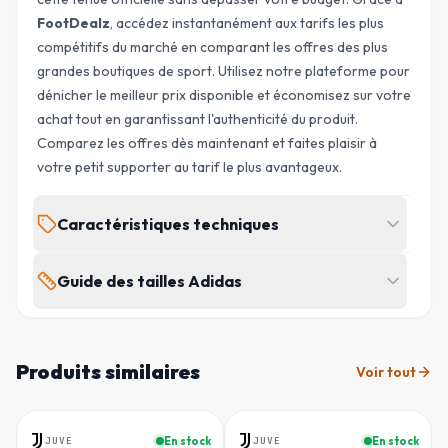
FootDealz
, accédez instantanément aux tarifs les plus
compétitifs du marché en comparant les offres des plus
grandes boutiques de sport. Utilisez notre plateforme pour
dénicher le
meilleur prix
disponible et économisez sur votre
achat tout en garantissant l'authenticité du produit.
Comparez les offres dès maintenant et faites plaisir à
votre petit supporter au tarif le plus avantageux.
Caractéristiques techniques
MARQUE
ÉQUIPE
Guide des tailles Adidas
Adidas
Juventus
Juniors et adolescents (8-16 ans)
SAISON
TYPE
2026/2027
Domicile
Produits similaires
Voir tout
POITRINE
TOUR DE TAILLE
HANCHE
TAILLE
(
CM
)
(
CM
)
(
CM
)
Femme
Homme
GENRE
SKU
Enfant
FD-CMPDUVZY
7-8 ans / 128
65
60
68.5
JUVE
En stock
JUVE
En stock
-
47
%