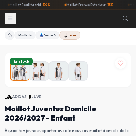
Maillot Real Madrid
-30%
Maillot France Extérieur
-15%
Maillot Ba
Maillots
Serie A
Juve
Accueil
En stock
ADIDAS
|
JUVE
Maillot Juventus Domicile
2026/2027 - Enfant
Équipe ton jeune supporter avec le nouveau maillot domicile de la