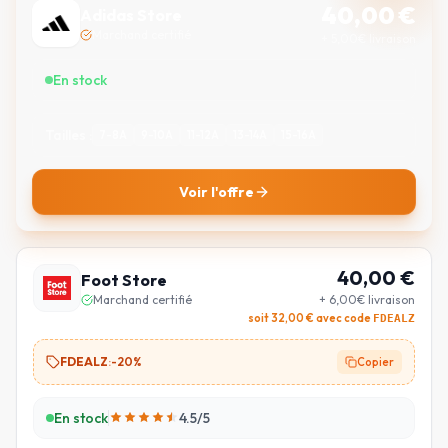
40,00
€
Adidas Store
Marchand certifié
+ 5,00€ livraison
En stock
Tailles :
7-8A
9-10A
11-12A
13-14A
15-16A
Voir l'offre
40,00
€
Foot Store
Marchand certifié
+ 6,00€ livraison
soit
32,00
€ avec code
FDEALZ
FDEALZ
:
-20%
Copier
En stock
4.5
/5