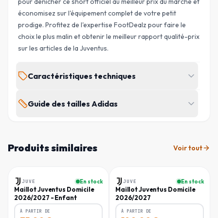
pour dénicher ce short officiel au meilleur prix du marché et
économisez sur l'équipement complet de votre petit
prodige. Profitez de l'expertise FootDealz pour faire le
choix le plus malin et obtenir le meilleur rapport qualité-prix
sur les articles de la Juventus.
Caractéristiques techniques
MARQUE
ÉQUIPE
Guide des tailles Adidas
Adidas
Juventus
Juniors et adolescents (8-16 ans)
SAISON
TYPE
2026/2027
Domicile
Produits similaires
Voir tout
POITRINE
TOUR DE TAILLE
HANCHE
TAILLE
(
CM
)
(
CM
)
(
CM
)
Enfant
Homme
GENRE
SKU
Enfant
FD-CMPDVMTR
7-8 ans / 128
65
60
68.5
JUVE
En stock
JUVE
En stock
Maillot Juventus Domicile
Maillot Juventus Domicile
2026/2027 - Enfant
2026/2027
8-9 ans / 134
68
62
72
RÉF. FABRICANT
CODE EAN
KB8820
4068804625900
À PARTIR DE
À PARTIR DE