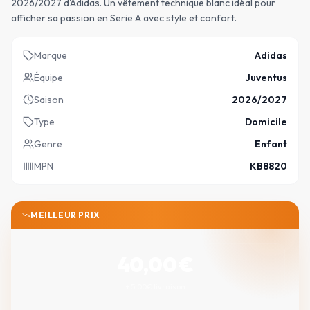
2026/2027 d'Adidas. Un vêtement technique blanc idéal pour
afficher sa passion en Serie A avec style et confort.
Marque
Adidas
Équipe
Juventus
Saison
2026/2027
Type
Domicile
Genre
Enfant
MPN
KB8820
MEILLEUR PRIX
40,00
€
+ 5,00€ livraison