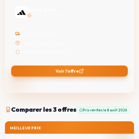
Adidas Store
Marchand certifié
Livraison :
5,00
€
Réception sous 2-4 jours
Retours acceptés 14 jours
Voir l'offre
Comparer
3
offres
Comparer
les 3 offres
Prix vérifiés le
8 août 2026
MEILLEUR PRIX