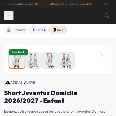
llot Real Madrid
-30%
Maillot France Extérieur
-15%
Maillot Barça
Shorts
Serie A
Juve
Accueil
En stock
ADIDAS
|
JUVE
Short Juventus Domicile
2026/2027 - Enfant
Équipez votre jeune supporter avec le short Juventus Domicile