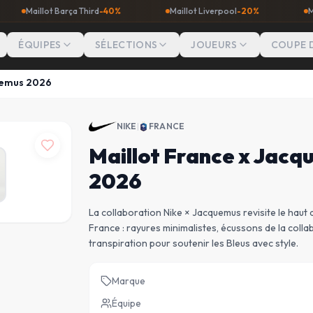
llot Barça Third
-40%
Maillot Liverpool
-20%
Maillot Man
ÉQUIPES
SÉLECTIONS
JOUEURS
COUPE 
uemus 2026
NIKE
|
FRANCE
Maillot France x Jac
2026
La collaboration Nike × Jacquemus revisite le haut 
France : rayures minimalistes, écussons de la collab 
transpiration pour soutenir les Bleus avec style.
Marque
Équipe