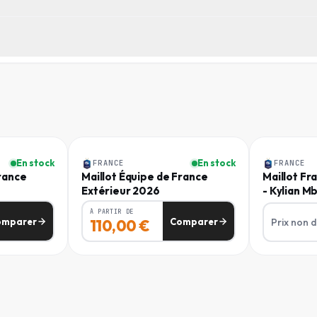
ÉQUIPE
France
83 cm
TYPE
Entraînement
TOUR DE TAILLE
(
CM
)
Homme
Homme
SKU
FD-CMQUUMEE
57 - 65
En stock
En stock
FRANCE
FRANCE
France
Maillot Équipe de France
Maillot Fr
65 - 73
CODE EAN
Extérieur 2026
- Kylian M
0198730751412
73 - 81
À PARTIR DE
omparer
Comparer
Prix non 
110,00
€
73 - 81
81 - 89
81 - 89