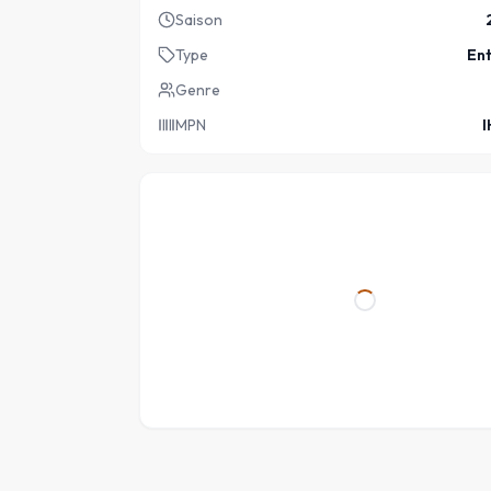
Saison
Type
En
Genre
MPN