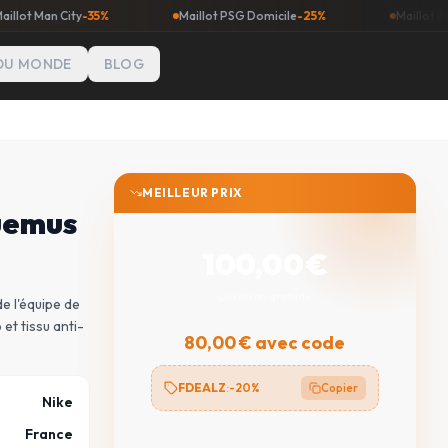
 City
-35%
Maillot PSG Domicile
-25%
Maillot Real Madrid
DU MONDE
BLOG
MEILLEUR PRIX
quemus
100,00
€
Livraison gratuite
de l'équipe de
et tissu anti-
80,00
€ avec code
FDEALZ
:
-20%
Copier
Nike
France