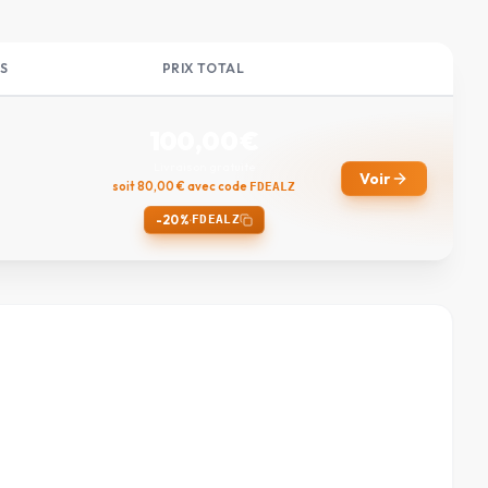
S
PRIX TOTAL
100,00
€
Livraison gratuite
Voir
soit
80,00
€ avec code
FDEALZ
-20%
·
FDEALZ