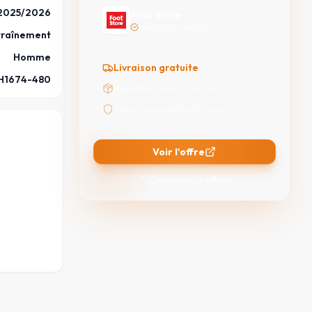
2025/2026
Foot Store
Marchand certifié
traînement
Homme
Livraison gratuite
IH1674-480
Réception sous 2-4 jours
Retours acceptés 14 jours
Voir l'offre
Comparer
1
offres