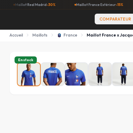
aillot Real Madrid
-30%
Maillot France Extérieur
-15%
Mai
COMPARATEUR
Accueil
Maillots
France
Maillot France x Jacq
En stock