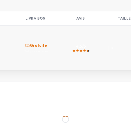
LIVRAISON
AVIS
TAILLE
Gratuite
4.5
/5
S
2-4 jours ouvrés