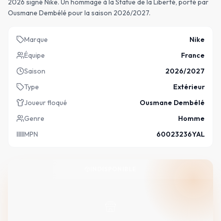
2026 signé Nike. Un hommage à la Statue de la Liberté, porté par
Ousmane Dembélé pour la saison 2026/2027.
Marque
Nike
Équipe
France
Saison
2026/2027
Type
Extérieur
Joueur floqué
Ousmane Dembélé
Genre
Homme
MPN
60023236YAL
INDISPONIBLE