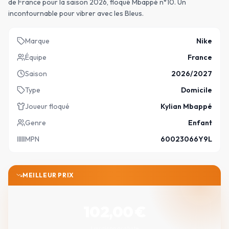
de France pour la saison 2026, floqué Mbappé n°10. Un
incontournable pour vibrer avec les Bleus.
Marque
Nike
Équipe
France
Saison
2026/2027
Type
Domicile
Joueur floqué
Kylian Mbappé
Genre
Enfant
MPN
60023066Y9L
MEILLEUR PRIX
102,00
€
Livraison gratuite