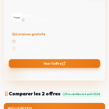
Fanatics
Marchand certifié
Livraison gratuite
Réception sous 2-4 jours
Retours acceptés 14 jours
Voir l'offre
Comparer
2
offres
Comparer
les 2 offres
Prix vérifiés le
6 août 2026
MEILLEUR PRIX