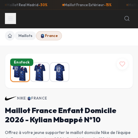
Maillot Real Madrid
-30%
Maillot France Extérieur
-15%
Maillot Ba
Maillots
France
Accueil
En stock
NIKE
|
FRANCE
Maillot France Enfant Domicile
2026 - Kylian Mbappé N°10
Offrez à votre jeune supporter le maillot domicile Nike de l'équipe