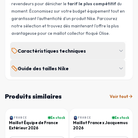
revendeurs pour dénicher le
tarif le plus compétitif
du
moment. Économisez sur votre budget équipement tout en
garantissant l'authenticité d'un produit Nike. Parcourez
notre sélection et trouvez dès maintenant l'offre la plus
avantageuse pour ce maillot collector floqué Olise.
Caractéristiques techniques
MARQUE
ÉQUIPE
Guide des tailles Nike
Nike
France
Bébé et Petit enfant (0-4 ans)
SAISON
TYPE
2026/2027
Domicile
Produits similaires
Voir tout
POITRINE
TOUR DE TAILLE
HANCHES
TAILLE
(
CM
)
(
CM
)
(
CM
)
Homme
Homme
JOUEUR FLOQUÉ
GENRE
Michael Olise
Bébé
Preemie
32
33
33
FRANCE
En stock
FRANCE
En stock
Maillot Équipe de France
Maillot France x Jacquemus
Extérieur 2026
2026
0M / NB
37 - 42
39 - 43
39 - 43
SKU
FD-CMQ6MU6E