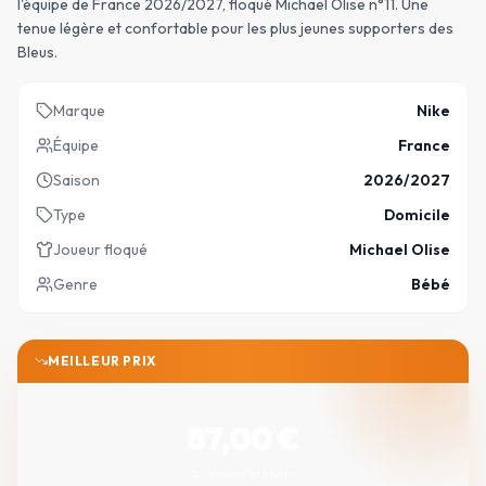
l'équipe de France 2026/2027, floqué Michael Olise n°11. Une
tenue légère et confortable pour les plus jeunes supporters des
Bleus.
Marque
Nike
Équipe
France
Saison
2026/2027
Type
Domicile
Joueur floqué
Michael Olise
Genre
Bébé
MEILLEUR PRIX
87,00
€
Livraison gratuite