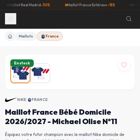
aillot Real Madrid
-30%
Maillot France Extérieur
-15%
Maillot Ba
Maillots
France
Accueil
En stock
NIKE
|
FRANCE
Maillot France Bébé Domicile
2026/2027 - Michael Olise N°11
Équipez votre futur champion avec le maillot Nike domicile de