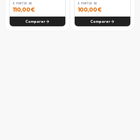
À PARTIR DE
À PARTIR DE
3M
42 - 44
43 - 46
43 - 46
110,00
€
100,00
€
6M
44 - 46
46 - 47
46 - 47
Comparer
Comparer
9M
46 - 47
47 - 48
47 - 48
12M
47 - 50
48 - 50
48 - 51
18M
50 - 52
50 - 52
51 - 53
2T / 24M
52 - 53
52 - 53
53 - 54.5
3T
53 - 56
53 - 54.5
54.5 - 57
4T
56 - 58
54.5 - 56
57 - 60
Si vous êtes entre deux tailles, choisissez la plus petite pour une
coupe cintrée ou la plus grande pour plus de confort.