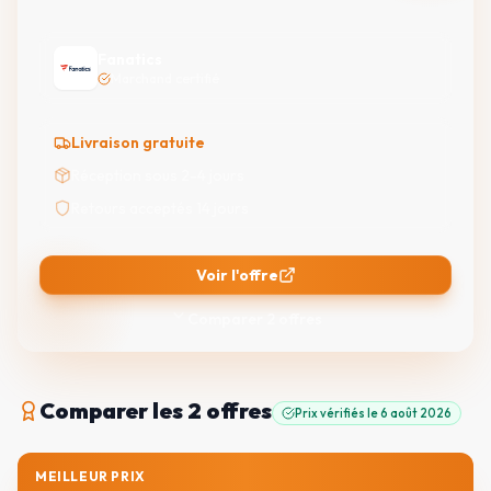
Fanatics
Marchand certifié
Livraison gratuite
Réception sous 2-4 jours
Retours acceptés 14 jours
Voir l'offre
Comparer
2
offres
Comparer
les 2 offres
Prix vérifiés le
6 août 2026
MEILLEUR PRIX