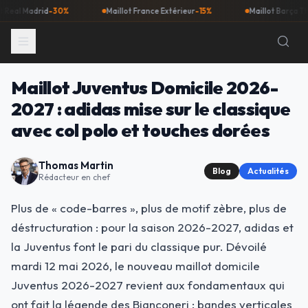
drid
-30%
Maillot France Extérieur
-15%
Maillot Barça Third
-40%
Maillot Juventus Domicile 2026-
2027 : adidas mise sur le classique
avec col polo et touches dorées
Thomas Martin
Blog
Actualités
Rédacteur en chef
Plus de « code-barres », plus de motif zèbre, plus de
déstructuration : pour la saison 2026-2027, adidas et
la Juventus font le pari du classique pur. Dévoilé
mardi 12 mai 2026, le nouveau maillot domicile
Juventus 2026-2027 revient aux fondamentaux qui
ont fait la légende des Bianconeri : bandes verticales