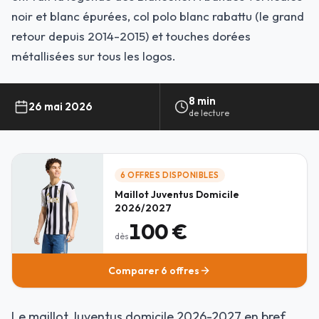
noir et blanc épurées, col polo blanc rabattu (le grand
retour depuis 2014-2015) et touches dorées
métallisées sur tous les logos.
8
min
26 mai 2026
de lecture
6 OFFRES
DISPONIBLES
Maillot Juventus Domicile
2026/2027
100 €
dès
Comparer
6 offres
Le maillot Juventus domicile 2026-2027 en bref