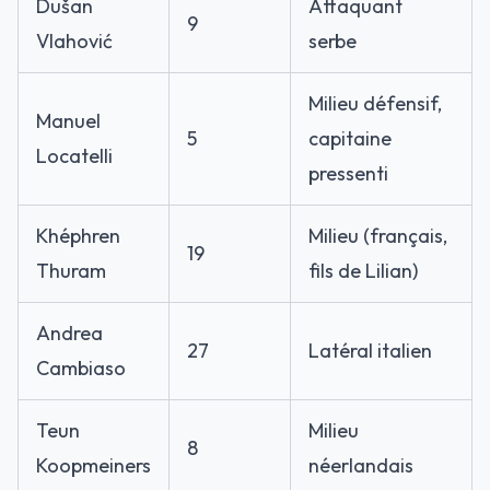
Dušan
Attaquant
9
Vlahović
serbe
Milieu défensif,
Manuel
5
capitaine
Locatelli
pressenti
Khéphren
Milieu (français,
19
Thuram
fils de Lilian)
Andrea
27
Latéral italien
Cambiaso
Teun
Milieu
8
Koopmeiners
néerlandais