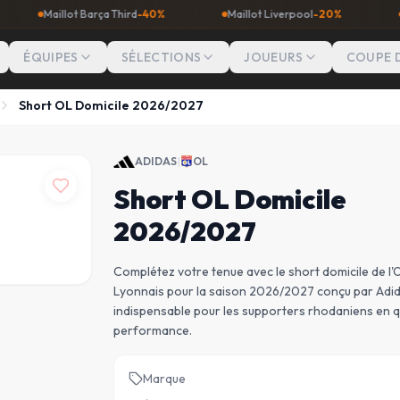
illot Barça Third
-40%
Maillot Liverpool
-20%
Maillot Ma
ÉQUIPES
SÉLECTIONS
JOUEURS
COUPE 
Short OL Domicile 2026/2027
ADIDAS
|
OL
Short OL Domicile
2026/2027
Complétez votre tenue avec le short domicile de l
Lyonnais pour la saison 2026/2027 conçu par Adid
indispensable pour les supporters rhodaniens en 
performance.
Marque