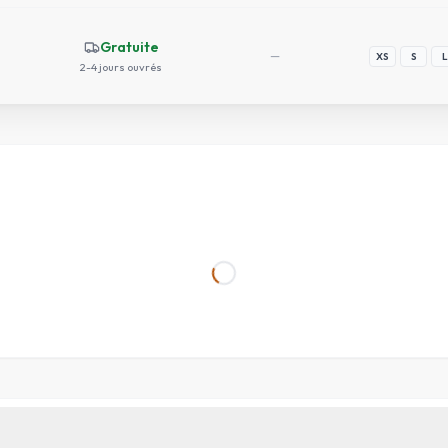
Gratuite
—
XS
S
L
2-4 jours ouvrés