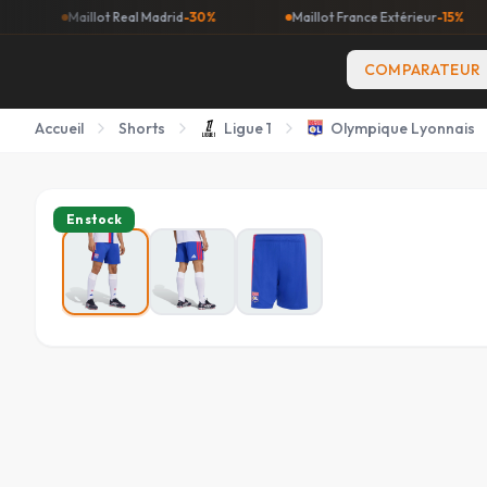
Maillot Real Madrid
-30%
Maillot France Extérieur
-15%
Ma
COMPARATEUR
Accueil
Shorts
Ligue 1
Olympique Lyonnais
En stock