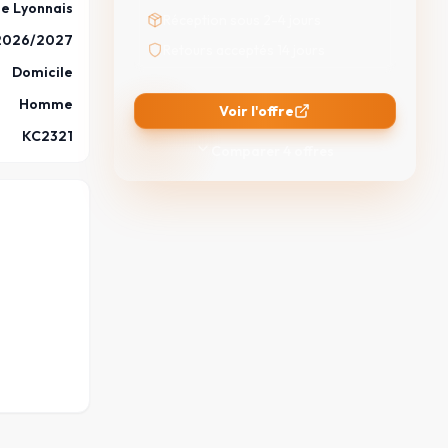
e Lyonnais
Réception sous 2-4 jours
2026/2027
Retours acceptés 14 jours
Domicile
Homme
Voir l'offre
KC2321
Comparer
4
offres