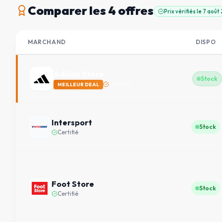
Comparer
les 4 offres
Prix vérifiés le
7 août
MARCHAND
DISPO
Adidas Store
Stock
Certifié
MEILLEUR DEAL
Intersport
Stock
Certifié
Foot Store
Stock
Certifié