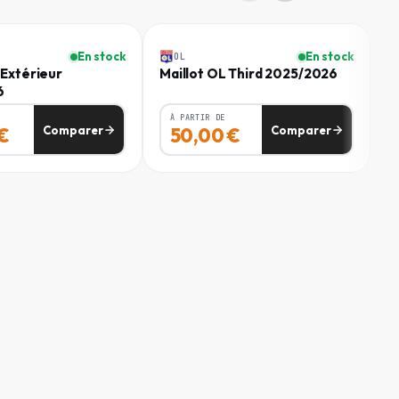
Homme
82 - 85
-
50
%
En stock
En stock
OL
 Extérieur
Maillot OL Third 2025/2026
86 - 91
6
92 - 99
À PARTIR DE
Comparer
Comparer
€
50,00
€
100 - 107
108 - 116
117 - 125
126 - 135
86 - 91
92 - 99
100 - 107