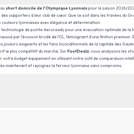
eau
short domicile de l'Olympique Lyonnais
pour la saison 2026/202
l des supporters à leur club de cœur. Que ce soit dans les travées du G
s couleurs lyonnaises avec élégance et détermination.
a technologie de pointe
Aeroready
pour une évacuation optimale de la t
ehaussé par l'écusson brodé de l'OL, témoignant d'une finition premium. 
s joueurs exigeants et les fans inconditionnels de la capitale des Gaul
arif le plus compétitif du marché. Sur
FootDealz
, nous analysons les st
r votre budget équipement en utilisant notre outil de comparaison intelli
dès maintenant et rejoignez la ferveur lyonnaise sans compromis.
ÉQUIPE
Olympique Lyonnais
TYPE
Domicile
POITRINE
TOUR DE TAILLE
(
CM
)
(
CM
)