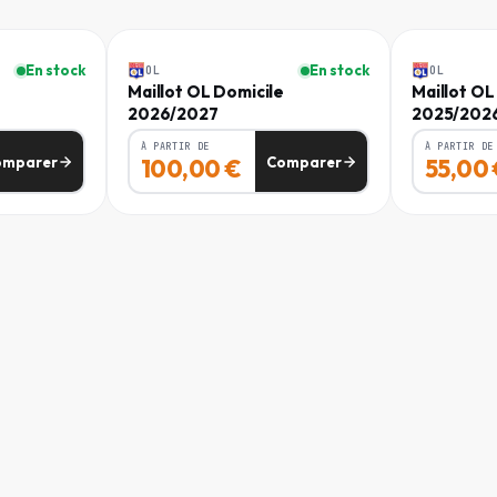
Homme
Homme
SKU
FD-CMQ8B3J3
83 - 86
71 - 74
-
45
%
En stock
En stock
OL
OL
e
Maillot OL Domicile
Maillot OL
87 - 92
75 - 80
CODE EAN
2026/2027
2025/202
4069999774688
93 - 100
81 - 88
À PARTIR DE
À PARTIR DE
omparer
Comparer
100,00
€
55,00
101 - 108
89 - 96
109 - 118
97 - 106
119 - 130
107 - 119
131 - 142
120 - 132
87 - 92
75 - 80
93 - 100
81 - 88
101 - 108
89 - 96