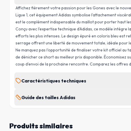
Affichez fièrement votre passion pour les Gones avec le nouv
Ligue 1, cet équipement Adidas symbolise l'attachement viscéra
est le complément indispensable du maillot pour porter haut le
Conçu avec l'expertise technique d'Adidas, ce modèle intègre l
efforts les plus intenses. Le design épuré en coloris bleu est r
serrage offrent une liberté de mouvement totale, idéale pour le
Ne manquez pas l'opportunité de finaliser votre kit officiel au t
de dénicher ce short au meilleur prix disponible. Économisez su
coup d'envoi de la prochaine rencontre. Comparez les offres 
Caractéristiques techniques
MARQUE
Guide des tailles Adidas
Adidas
Tall : hommes > 189 cm · Short : hommes < 175 cm
SAISON
2026/2027
Produits similaires
TAILLE