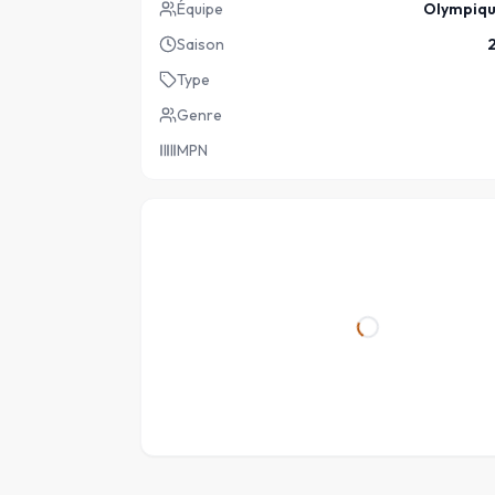
Équipe
Olympiqu
Saison
Type
Genre
MPN