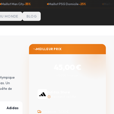
n City
-35%
Maillot PSG Domicile
-25%
Maillot Real Madri
DU MONDE
BLOG
MEILLEUR PRIX
45,00
€
+ 5,00€ livraison
'Olympique
as. Un
quête de
Adidas Store
Marchand certifié
Adidas
Livraison :
5,00
€