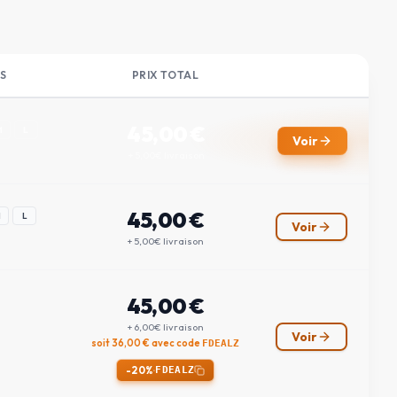
S
PRIX TOTAL
45,00
€
M
L
Voir
+ 5,00€ livraison
45,00
€
M
L
Voir
+ 5,00€ livraison
45,00
€
+ 6,00€ livraison
Voir
soit
36,00
€ avec code
FDEALZ
-20%
·
FDEALZ