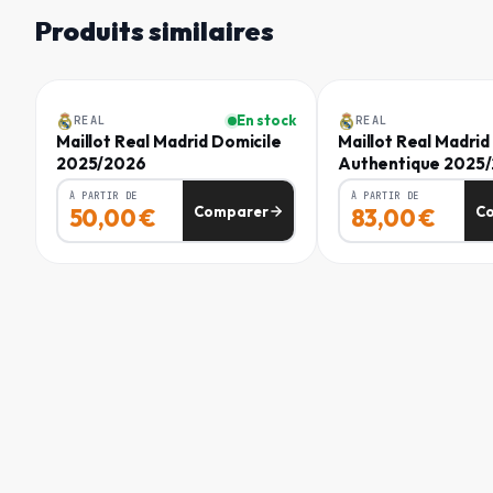
2025/2026
Produits similaires
TAILLE
Homme
Homme
GENRE
Homme
XS
-
50
%
-
45
%
En stock
REAL
REAL
Maillot Real Madrid Domicile
Maillot Real Madrid
S
RÉF. FABRICANT
2025/2026
Authentique 2025
JJ4182
M
À PARTIR DE
À PARTIR DE
Comparer
C
50,00
€
83,00
€
L
XL
2XL
3XL
S Tall
M Tall