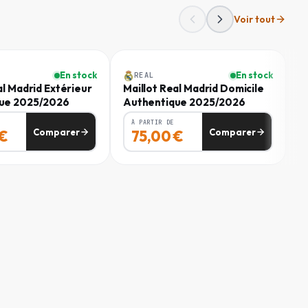
Voir tout
HANCHES
(
CM
)
Homme
82 - 85
-
50
%
En stock
En stock
REAL
al Madrid Extérieur
Maillot Real Madrid Domicile
86 - 91
ue 2025/2026
Authentique 2025/2026
92 - 99
À PARTIR DE
Comparer
Comparer
€
75,00
€
100 - 107
108 - 116
117 - 125
126 - 135
86 - 91
92 - 99