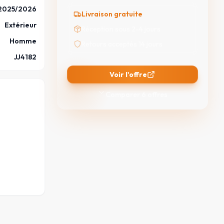
2025/2026
Livraison gratuite
Extérieur
Réception sous 2-4 jours
Homme
Retours acceptés 14 jours
JJ4182
Voir l'offre
Comparer
6
offres