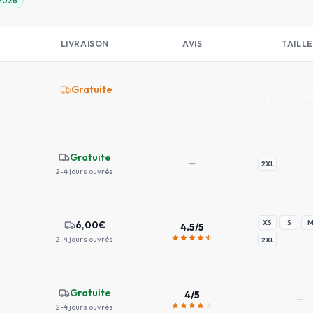
 2026
LIVRAISON
AVIS
TAILLE
Gratuite
—
S
L
2
2-4 jours ouvrés
Gratuite
—
2XL
2-4 jours ouvrés
XS
S
6,00
€
4.5
/5
2-4 jours ouvrés
2XL
Gratuite
4
/5
—
2-4 jours ouvrés