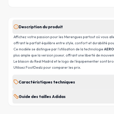
Description du produit
Affichez votre passion pour les Merengues partout où vous all
offrant le parfait équilibre entre style, confort et durabilité 
Ce modèle se distingue par l'utilisation de la technologie
AERO
plus ample que la version joueur, offrant une liberté de mouvem
Le blason du Real Madrid et le logo de l'équipementier sont bro
Utilisez FootDealz pour comparer les prix.
Caractéristiques techniques
MARQUE
Guide des tailles Adidas
Adidas
Tall : hommes > 189 cm · Short : hommes < 175 cm
SAISON