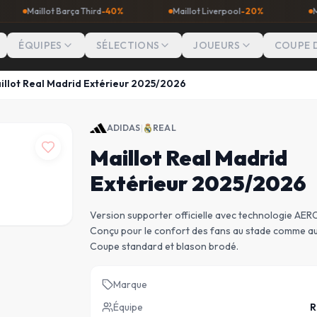
lot Barça Third
-40%
Maillot Liverpool
-20%
Maillot Man 
ÉQUIPES
SÉLECTIONS
JOUEURS
COUPE 
illot Real Madrid Extérieur 2025/2026
ADIDAS
|
REAL
Maillot Real Madrid
Extérieur 2025/2026
Version supporter officielle avec technologie AE
Conçu pour le confort des fans au stade comme au
Coupe standard et blason brodé.
Marque
Équipe
R