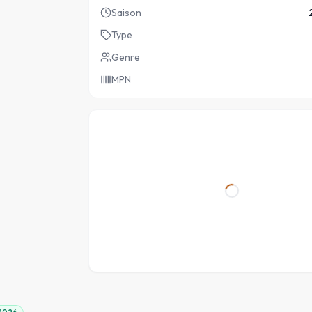
Saison
Type
Genre
MPN