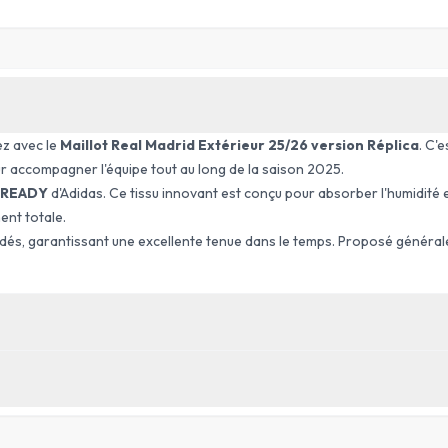
ez avec le
Maillot Real Madrid Extérieur 25/26 version Réplica
. C'
pour accompagner l'équipe tout au long de la saison 2025.
READY
d'Adidas. Ce tissu innovant est conçu pour absorber l'humidité 
ent totale.
dés, garantissant une excellente tenue dans le temps. Proposé généraleme
ÉQUIPE
Real Madrid
TYPE