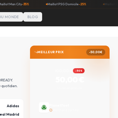
City
-35%
Maillot PSG Domicile
-25%
Maillot Real Madrid
DU MONDE
BLOG
MEILLEUR PRIX
-
50,00
€
100,00
€
-
50
%
50,00
€
ROREADY.
 quotidien.
Livraison gratuite
Planetfoot
Adidas
Marchand certifié
eal Madrid