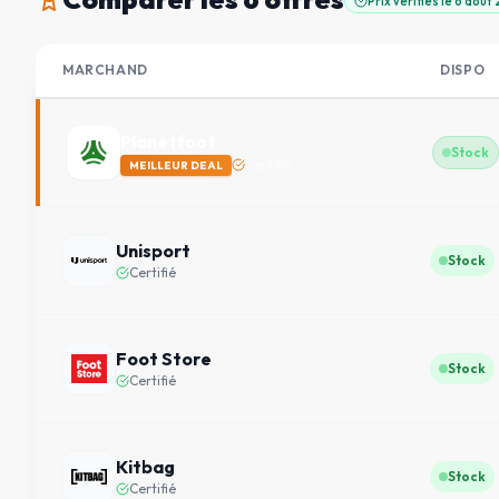
Prix vérifiés le
6 août
MARCHAND
DISPO
Planetfoot
Stock
Certifié
MEILLEUR DEAL
Unisport
Stock
Certifié
Foot Store
Stock
Certifié
Kitbag
Stock
Certifié