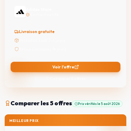
Adidas Store
Marchand certifié
Livraison gratuite
Réception sous 2-4 jours
Retours acceptés 14 jours
Voir l'offre
Comparer
5
offres
Comparer
les 5 offres
Prix vérifiés le
5 août 2026
MEILLEUR PRIX