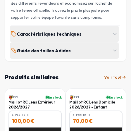
des différents revendeurs et économisez sur l'achat de
votre tenue officielle. Trouvez le prix le plus juste pour
supporter votre équipe favorite sans compromis.
Caractéristiques techniques
MARQUE
ÉQUIPE
Guide des tailles Adidas
Adidas
RC Lens
Tall : hommes > 189 cm · Short : hommes < 175 cm
SAISON
TYPE
2026/2027
Domicile
Produits similaires
Voir tout
POITRINE
TOUR DE TAILLE
HANCHES
TAILLE
(
CM
)
(
CM
)
(
CM
)
Homme
Homme
GENRE
SKU
Homme
FD-CMQ58FBA
XS
83 - 86
71 - 74
82 - 85
RCL
En stock
RCL
En stock
Maillot RC Lens Extérieur
Maillot RC Lens Domicile
2026/2027
2026/2027 - Enfant
S
87 - 92
75 - 80
86 - 91
RÉF. FABRICANT
CODE EAN
KF2645
4069995917355
À PARTIR DE
À PARTIR DE
100,00
€
70,00
€
M
93 - 100
81 - 88
92 - 99