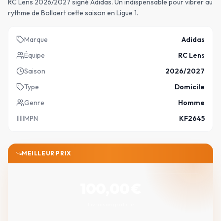
RC Lens 2026/2027 signé Adidas. Un indispensable pour vibrer au
rythme de Bollaert cette saison en Ligue 1.
Marque
Adidas
Équipe
RC Lens
Saison
2026/2027
Type
Domicile
Genre
Homme
MPN
KF2645
MEILLEUR PRIX
100,00
€
Livraison gratuite