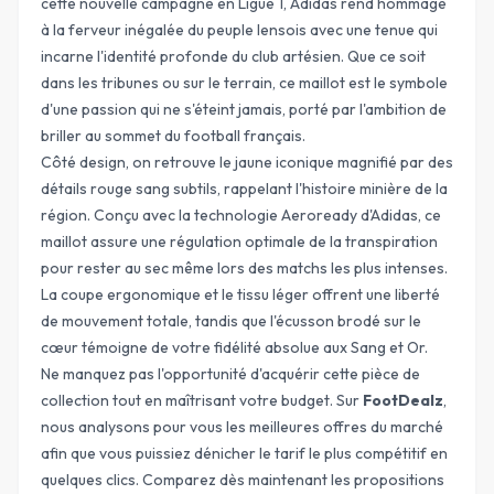
cette nouvelle campagne en Ligue 1, Adidas rend hommage
à la ferveur inégalée du peuple lensois avec une tenue qui
incarne l'identité profonde du club artésien. Que ce soit
dans les tribunes ou sur le terrain, ce maillot est le symbole
d'une passion qui ne s'éteint jamais, porté par l'ambition de
briller au sommet du football français.
Côté design, on retrouve le jaune iconique magnifié par des
détails rouge sang subtils, rappelant l'histoire minière de la
région. Conçu avec la technologie
Aeroready
d'Adidas, ce
maillot assure une régulation optimale de la transpiration
pour rester au sec même lors des matchs les plus intenses.
La coupe ergonomique et le tissu léger offrent une liberté
de mouvement totale, tandis que l'écusson brodé sur le
cœur témoigne de votre fidélité absolue aux Sang et Or.
Ne manquez pas l'opportunité d'acquérir cette pièce de
collection tout en maîtrisant votre budget. Sur
FootDealz
,
nous analysons pour vous les meilleures offres du marché
afin que vous puissiez dénicher le tarif le plus compétitif en
quelques clics. Comparez dès maintenant les propositions