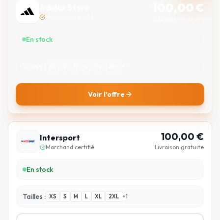
100,00
€
Adidas Store
Marchand certifié
Livraison gratuite
En stock
Tailles :
XS
S
M
L
XL
2XL
+
1
Voir l'offre
100,00
€
Intersport
Marchand certifié
Livraison gratuite
En stock
Tailles :
XS
S
M
L
XL
2XL
+
1