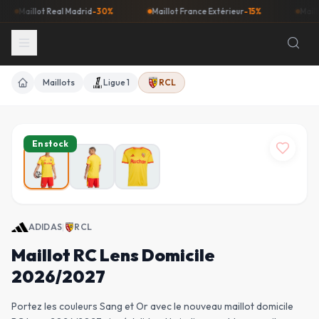
aillot Real Madrid
-30%
Maillot France Extérieur
-15%
Maillot Bar
Maillots
Ligue 1
RCL
Accueil
En stock
ADIDAS
|
RCL
Maillot RC Lens Domicile
2026/2027
Portez les couleurs Sang et Or avec le nouveau maillot domicile