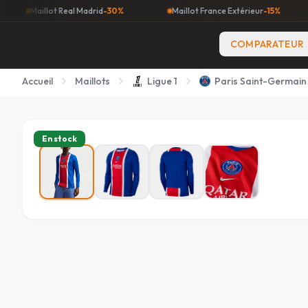
llot Real Madrid
-30%
Maillot France Extérieur
-15%
Maillo
COMPARATEUR
Accueil
Maillots
Ligue 1
Paris Saint-Germain
En stock