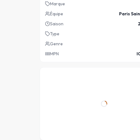
Marque
Équipe
Paris Sai
Saison
Type
Genre
MPN
I