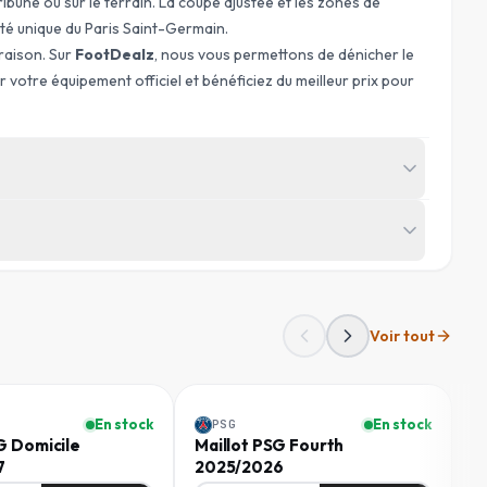
ibune ou sur le terrain. La coupe ajustée et les zones de
ité unique du Paris Saint-Germain.
raison. Sur
FootDealz
, nous vous permettons de dénicher le
 votre équipement officiel et bénéficiez du meilleur prix pour
Voir tout
HANCHES
HAUTEUR
(
CM
)
(
CM
)
Homme
72 - 80
< 170
En stock
En stock
PSG
G Domicile
Maillot PSG Fourth
M
80 - 88
170 - 183
7
2025/2026
2