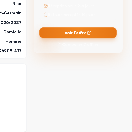
Nike
Réception sous 2-4 jours
nt-Germain
Retours acceptés 14 jours
2026/2027
Domicile
Voir l'offre
Homme
Comparer
7
offres
Q6909-417