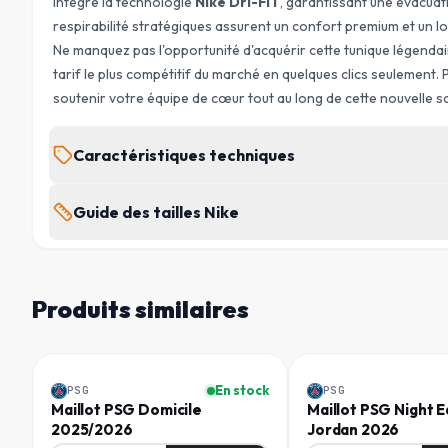
intègre la technologie
Nike Dri-FIT
, garantissant une évacuati
respirabilité stratégiques assurent un confort premium et un lo
Ne manquez pas l'opportunité d'acquérir cette tunique légenda
tarif le plus compétitif du marché en quelques clics seulement.
soutenir votre équipe de cœur tout au long de cette nouvelle 
Caractéristiques techniques
MARQUE
Guide des tailles Nike
Nike
Les tailles "Tall" sont conçues pour les hommes de plus de 1
SAISON
2026/2027
Produits similaires
POITRINE
TAILLE
(
CM
)
Homme
Homme
GENRE
Homme
XXS
72 - 80
-
34
%
En stock
PSG
PSG
Maillot PSG Domicile
Maillot PSG Night E
XS
80 - 88
RÉF. FABRICANT
2025/2026
Jordan 2026
IQ6909-417