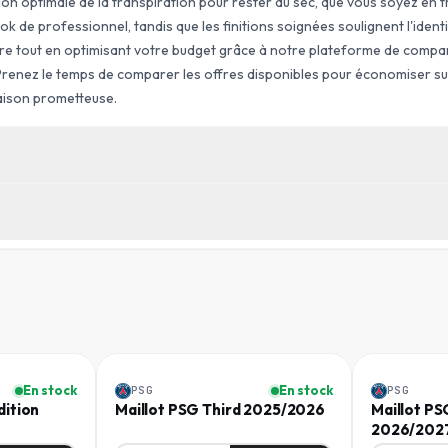
on optimale de la transpiration pour rester au sec, que vous soyez en tr
ok de professionnel, tandis que les finitions soignées soulignent l'ident
ire tout en optimisant votre budget grâce à notre plateforme de compa
 Prenez le temps de comparer les offres disponibles pour économiser sur
saison prometteuse.
ÉQUIPE
Paris Saint-Germain
83 cm
TYPE
Domicile
TOUR DE TAILLE
(
CM
)
Homme
Homme
SKU
FD-CMP3RFWT
57 - 65
-
31
%
En stock
En stock
PSG
PSG
dition
Maillot PSG Third 2025/2026
Maillot PS
65 - 73
CODE EAN
2026/202
198731044254