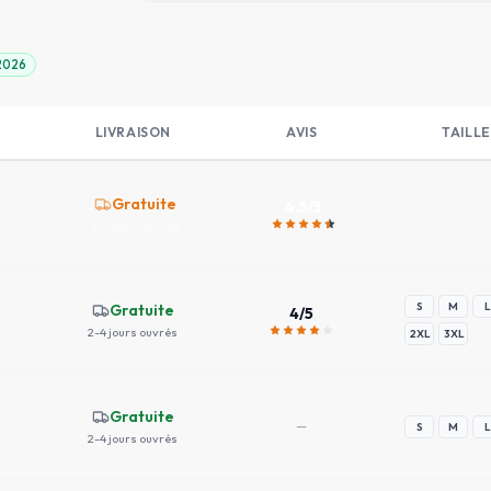
 2026
LIVRAISON
AVIS
TAILLE
Gratuite
4.5
/5
—
2-4 jours ouvrés
S
M
L
Gratuite
4
/5
2-4 jours ouvrés
2XL
3XL
Gratuite
—
S
M
L
2-4 jours ouvrés