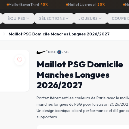
t Barça Third
-40%
Maillot Liverpool
-20%
Maillot Man Ci
ÉQUIPES
SÉLECTIONS
JOUEURS
COUPE 
Maillot PSG Domicile Manches Longues 2026/2027
NIKE
|
PSG
Maillot PSG Domicile
Manches Longues
2026/2027
Portez fièrement les couleurs de Paris avec le maill
manches longues du PSG pour la saison 2026/2027
Un design iconique alliant performance et élégance
supporters.