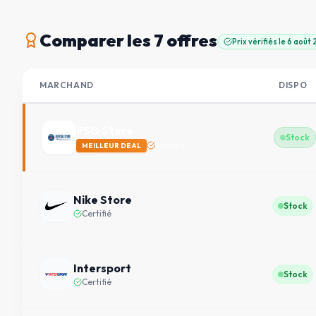
Comparer
les 7 offres
Prix vérifiés le
6 août
MARCHAND
DISPO
PSG Store
Stock
Certifié
MEILLEUR DEAL
Nike Store
Stock
Certifié
Intersport
Stock
Certifié