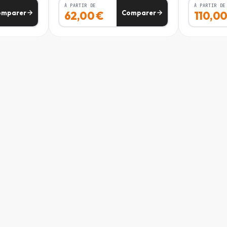
73 - 81
À PARTIR DE
À PARTIR DE
omparer
Comparer
62,00
€
110,0
73 - 81
81 - 89
81 - 89
89 - 97
89 - 97
97 - 109
97 - 109
109 - 121
109 - 121