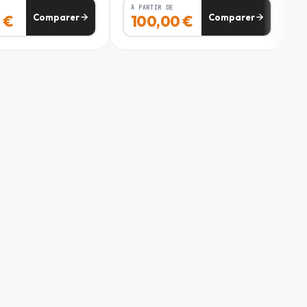
88 - 96
170 - 183
À PARTIR DE
Comparer
Comparer
0
€
100,00
€
88 - 96
183 - 196
96 - 104
170 - 183
96 - 104
183 - 196
104 - 112
170 - 183
104 - 112
183 - 196
112 - 120
170 - 183
112 - 120
183 - 196
120 - 128
170 - 183
120 - 128
183 - 196