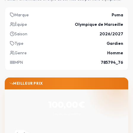
Marque
Puma
Équipe
Olympique de Marseille
Saison
2026/2027
Type
Gardien
Genre
Homme
MPN
785794_76
MEILLEUR PRIX
100,00
€
Livraison gratuite