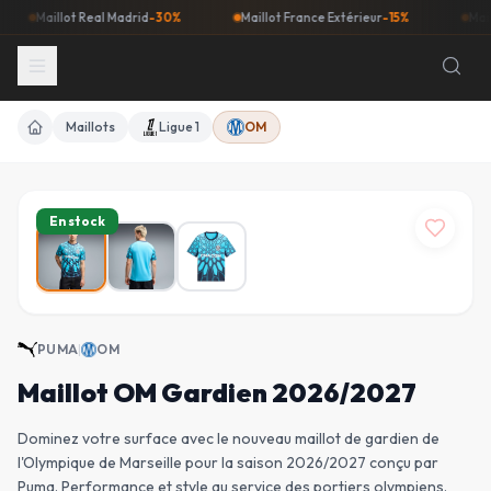
Maillot Real Madrid
-30%
Maillot France Extérieur
-15%
Maillot Ba
Maillots
Ligue 1
OM
Accueil
En stock
PUMA
|
OM
Maillot OM Gardien 2026/2027
Dominez votre surface avec le nouveau maillot de gardien de
l'Olympique de Marseille pour la saison 2026/2027 conçu par
Puma. Performance et style au service des portiers olympiens.