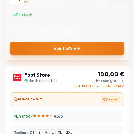
Marchand certifié
Livraison gratuite
En stock
Tailles :
XS
S
M
L
XL
2XL
+
1
Voir l'offre
100,00
€
Foot Store
Marchand certifié
Livraison gratuite
soit
80,00
€ avec code
FDEALZ
FDEALZ
:
-20%
Copier
En stock
4.5
/5
Tailles :
XS
S
M
L
XL
2XL