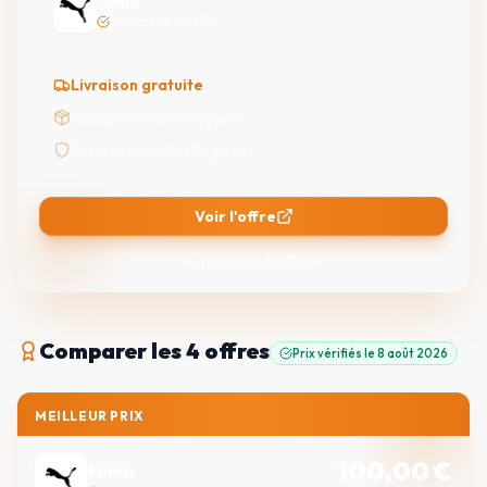
Puma
Marchand certifié
Livraison gratuite
Réception sous 2-4 jours
Retours acceptés 14 jours
Voir l'offre
Comparer
4
offres
Comparer
les 4 offres
Prix vérifiés le
8 août 2026
MEILLEUR PRIX
100,00
€
Puma