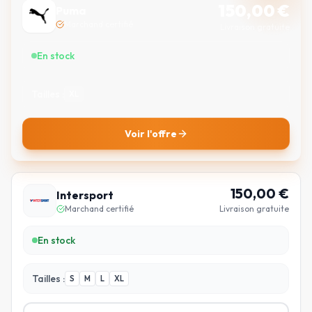
150,00
€
Puma
Marchand certifié
Livraison gratuite
En stock
Tailles :
XL
Voir l'offre
150,00
€
Intersport
Marchand certifié
Livraison gratuite
En stock
Tailles :
S
M
L
XL