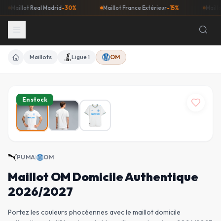
llot Real Madrid
-30%
Maillot France Extérieur
-15%
Maillot Barça
Maillots
Ligue 1
OM
Accueil
En stock
PUMA
|
OM
Maillot OM Domicile Authentique
2026/2027
Portez les couleurs phocéennes avec le maillot domicile