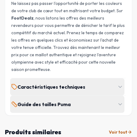
Ne laissez pas passer l'opportunité de porter les couleurs
de votre club de cœur tout en maîtrisant votre budget. Sur
FootDealz
, nous listons les offres des meilleurs
revendeurs pour vous permettre de dénicher le tarif le plus
compétitif du marché actuel. Prenez le temps de
comparez
les offres
en quelques clics et économisez sur l'achat de
votre tenue officielle. Trouvez dès maintenant le meilleur
prix pour ce maillot authentique et rejoignez l'aventure
olympienne avec style et efficacité pour cette nouvelle
saison prometteuse.
Caractéristiques techniques
ÉQUIPE
Guide des tailles Puma
MARQUE
Olympique de
Puma
Marseille
POITRINE
TOUR DE TAILLE
HANCHES
TAILLE
(
CM
)
(
CM
)
(
CM
)
SAISON
TYPE
Produits similaires
Voir tout
2026/2027
Domicile
S
88 - 96
73 - 81
88 - 96