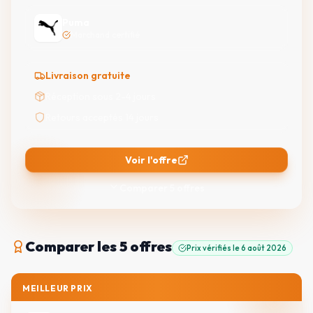
Puma
Marchand certifié
Livraison gratuite
Réception sous 2-4 jours
Retours acceptés 14 jours
Voir l'offre
Comparer
5
offres
Comparer
les 5 offres
Prix vérifiés le
6 août 2026
MEILLEUR PRIX