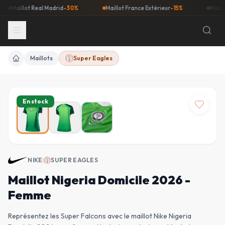
aillot Real Madrid
-30%
Maillot France Extérieur
-15%
Maillot Bar
Maillots
Super Eagles
Accueil
En stock
NIKE
|
SUPER EAGLES
Maillot Nigeria Domicile 2026 -
Femme
Représentez les Super Falcons avec le maillot Nike Nigeria