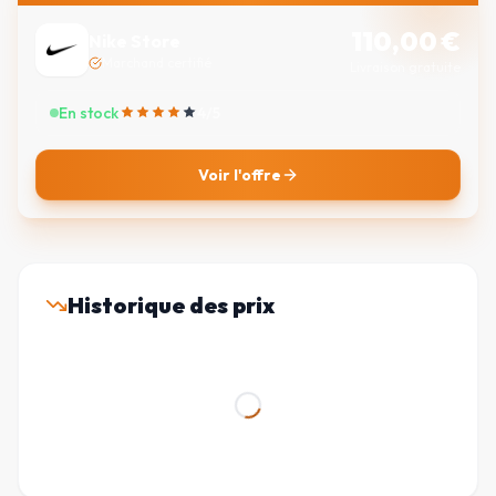
110,00
€
Nike Store
Marchand certifié
Livraison gratuite
En stock
4
/5
Voir l'offre
Historique des prix