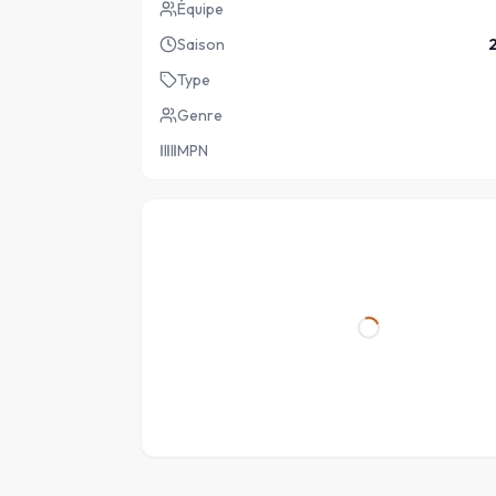
Équipe
Saison
Type
Genre
MPN