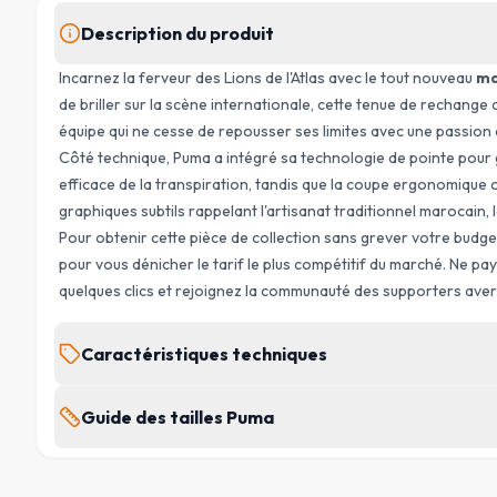
Description du produit
Incarnez la ferveur des Lions de l'Atlas avec le tout nouveau
ma
de briller sur la scène internationale, cette tenue de rechange
équipe qui ne cesse de repousser ses limites avec une passion e
Côté technique, Puma a intégré sa technologie de pointe pour 
efficace de la transpiration, tandis que la coupe ergonomique
graphiques subtils rappelant l'artisanat traditionnel marocain,
Pour obtenir cette pièce de collection sans grever votre budget
pour vous dénicher le tarif le plus compétitif du marché. Ne pay
quelques clics et rejoignez la communauté des supporters aver
Caractéristiques techniques
MARQUE
Guide des tailles Puma
Puma
POI
TAILLE
SAISON
(