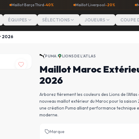
lot Barça Third
-40%
Maillot Liverpool
-20%
Maillot Man 
ÉQUIPES
SÉLECTIONS
JOUEURS
COUPE 
r 2026
PUMA
|
LIONS DE L'ATLAS
Maillot Maroc Extérie
2026
Arborez fièrement les couleurs des Lions de l'Atlas 
nouveau maillot extérieur du Maroc pour la saison
une création Puma alliant performance technique 
moderne.
Marque