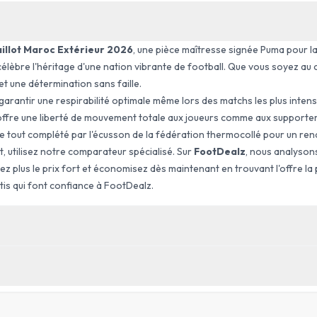
illot Maroc Extérieur 2026
, une pièce maîtresse signée Puma pour l
 célèbre l'héritage d'une nation vibrante de football. Que vous soyez au
t une détermination sans faille.
garantir une respirabilité optimale même lors des matchs les plus inten
 offre une liberté de mouvement totale aux joueurs comme aux supporter
 le tout complété par l'écusson de la fédération thermocollé pour un re
, utilisez notre comparateur spécialisé. Sur
FootDealz
, nous analyson
ez plus le prix fort et économisez dès maintenant en trouvant l'offre la
tis qui font confiance à FootDealz.
ÉQUIPE
Maroc
TRINE
TOUR DE TAILLE
TYPE
CM
)
(
CM
)