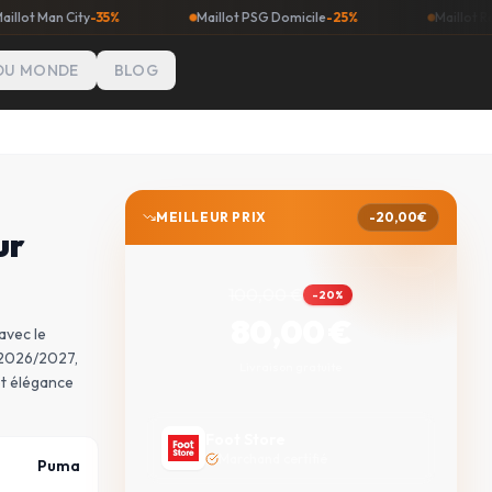
City
-35%
Maillot PSG Domicile
-25%
Maillot Real Madrid
DU MONDE
BLOG
MEILLEUR PRIX
-
20,00
€
ur
100,00
€
-
20
%
80,00
€
avec le
 2026/2027,
Livraison gratuite
et élégance
Foot Store
Marchand certifié
Puma