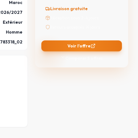
Maroc
Livraison gratuite
2026/2027
Réception sous 2-4 jours
Extérieur
Retours acceptés 14 jours
Homme
783318_02
Voir l'offre
Comparer
5
offres