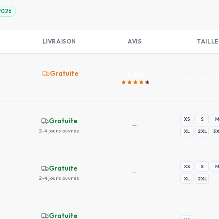
 2026
LIVRAISON
AVIS
TAILLE
Gratuite
4.5
/5
XS
XL
3
2-4 jours ouvrés
XS
S
Gratuite
—
2-4 jours ouvrés
XL
2XL
3
XS
S
Gratuite
—
2-4 jours ouvrés
XL
2XL
Gratuite