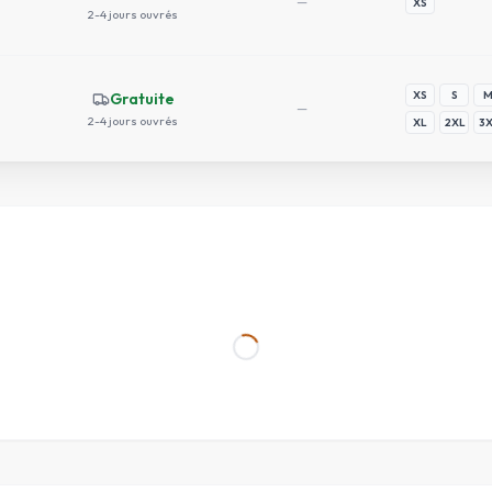
—
XS
2-4 jours ouvrés
XS
S
Gratuite
—
2-4 jours ouvrés
XL
2XL
3