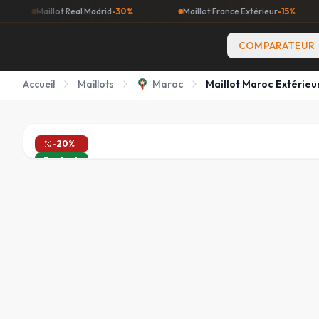
aillot Real Madrid
-30%
Maillot France Extérieur
-15%
Mail
COMPARATEUR
Accueil
Maillots
Maroc
Maillot Maroc Extérieu
-
20
%
En stock