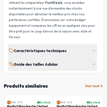
utilisant le comparateur
FootDealz
, vous accédez
instantanément à une vue d'ensemble des stocks
disponibles pour dénicher le meilleur prix chez nos
partenaires certifiés. Économisez sur votre budget
équipement et comparez les offres en quelques clics pour
être prêt pour le coup d'envoi de la saison avec style et
ferveur.
Caractéristiques techniques
ÉQUIPE
Guide des tailles Adidas
MARQUE
Manchester
Adidas
United
Tall : hommes > 189 cm · Short : hommes < 175 cm
SAISON
TYPE
Produits similaires
Voir tout
2026/2027
POITRINE
TOUR DE TAILLE
Domicile
HANCHES
TAILLE
(
CM
)
(
CM
)
(
CM
)
Homme
Homme
GENRE
SKU
XS
83 - 86
71 - 74
82 - 85
MAN UTD
En stock
MAN UTD
En stock
-
45
%
-
50
%
Homme
FD-CMPLMSDY
Maillot Manchester United
Maillot Manchester United