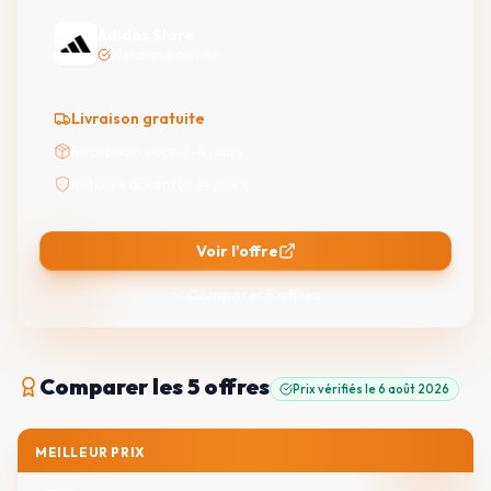
Adidas Store
Marchand certifié
Livraison gratuite
Réception sous 2-4 jours
Retours acceptés 14 jours
Voir l'offre
Comparer
5
offres
Comparer
les 5 offres
Prix vérifiés le
6 août 2026
MEILLEUR PRIX