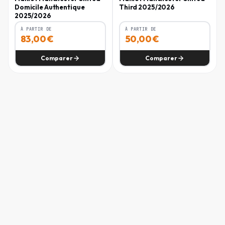
Domicile Authentique
Third 2025/2026
S
87 - 92
75 - 80
86 - 91
2025/2026
RÉF. FABRICANT
CODE EAN
À PARTIR DE
À PARTIR DE
KA6871
4069989283749
M
93 - 100
81 - 88
92 - 99
83,00
€
50,00
€
L
101 - 108
89 - 96
100 - 107
Comparer
Comparer
XL
109 - 118
97 - 106
108 - 116
2XL
119 - 130
107 - 119
117 - 125
3XL
131 - 142
120 - 132
126 - 135
S Tall
87 - 92
75 - 80
86 - 91
M Tall
93 - 100
81 - 88
92 - 99
L Tall
101 - 108
89 - 96
100 - 107
XL Tall
109 - 118
97 - 106
108 - 116