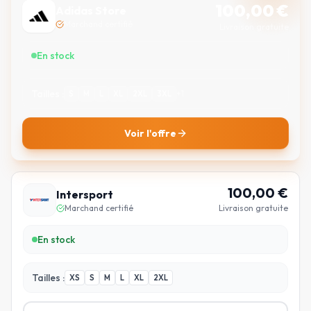
100,00
€
Adidas Store
Marchand certifié
Livraison gratuite
En stock
Tailles :
S
M
L
XL
2XL
3XL
+
1
Voir l'offre
100,00
€
Intersport
Marchand certifié
Livraison gratuite
En stock
Tailles :
XS
S
M
L
XL
2XL