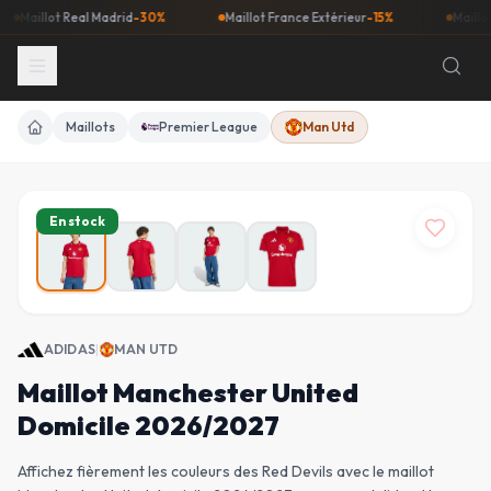
illot Real Madrid
-30%
Maillot France Extérieur
-15%
Maillot Barç
Maillots
Premier League
Man Utd
Accueil
En stock
ADIDAS
|
MAN UTD
Maillot Manchester United
Domicile 2026/2027
Affichez fièrement les couleurs des Red Devils avec le maillot