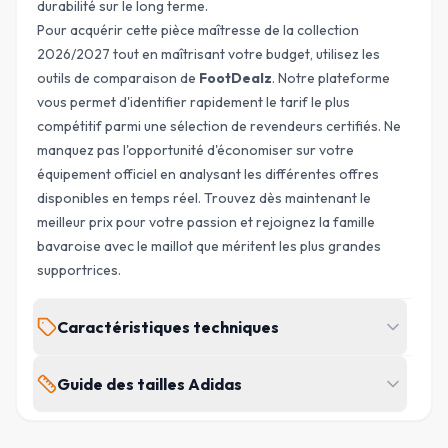
durabilité sur le long terme.
Pour acquérir cette pièce maîtresse de la collection
2026/2027 tout en maîtrisant votre budget, utilisez les
outils de comparaison de
FootDealz
. Notre plateforme
vous permet d'identifier rapidement le tarif le plus
compétitif parmi une sélection de revendeurs certifiés. Ne
manquez pas l'opportunité d'économiser sur votre
équipement officiel en analysant les différentes offres
disponibles en temps réel. Trouvez dès maintenant le
meilleur prix pour votre passion et rejoignez la famille
bavaroise avec le maillot que méritent les plus grandes
supportrices.
Caractéristiques techniques
MARQUE
ÉQUIPE
Guide des tailles Adidas
Adidas
Bayern Munich
Tall : femmes > 179 cm · Petite : femmes < 165 cm · Grandes
SAISON
TYPE