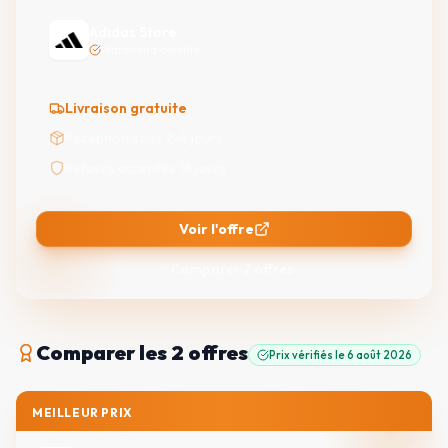
Adidas Store
Marchand certifié
Livraison gratuite
Réception sous 2-4 jours
Retours acceptés 14 jours
Voir l'offre
Comparer
2
offres
Comparer
les 2 offres
Prix vérifiés le
6 août 2026
MEILLEUR PRIX