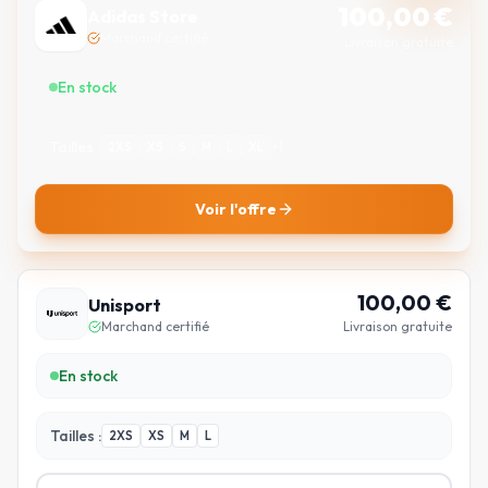
100,00
€
Adidas Store
Marchand certifié
Livraison gratuite
En stock
Tailles :
2XS
XS
S
M
L
XL
+
1
Voir l'offre
100,00
€
Unisport
Marchand certifié
Livraison gratuite
En stock
Tailles :
2XS
XS
M
L