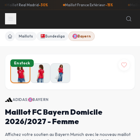
aillot Real Madrid
-30%
Maillot France Extérieur
-15%
Maillot Bar
Maillots
Bundesliga
Bayern
Accueil
En stock
ADIDAS
|
BAYERN
Maillot FC Bayern Domicile
2026/2027 - Femme
Affichez votre soutien au Bayern Munich avec le nouveau maillot