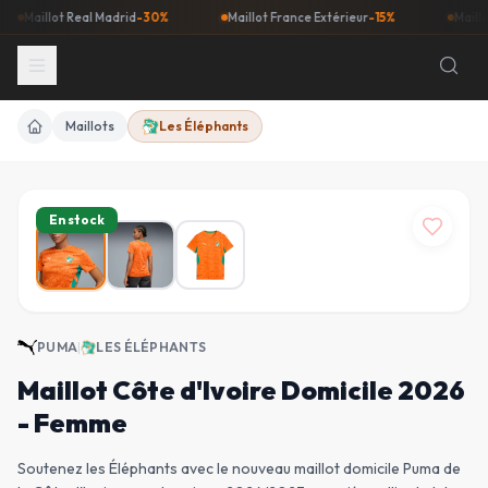
aillot Real Madrid
-30%
Maillot France Extérieur
-15%
Maillot Bar
Maillots
Les Éléphants
Accueil
En stock
PUMA
|
LES ÉLÉPHANTS
Maillot Côte d'Ivoire Domicile 2026
- Femme
Soutenez les Éléphants avec le nouveau maillot domicile Puma de