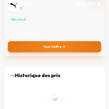
100,00
€
Puma
Marchand certifié
Livraison gratuite
En stock
Tailles :
XS
S
M
Voir l'offre
Historique des prix