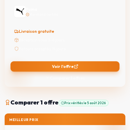
Puma
Marchand certifié
Livraison gratuite
Réception sous 2-4 jours
Retours acceptés 14 jours
Voir l'offre
Comparer
1
offres
Comparer
1 offre
Prix vérifiés le
5 août 2026
MEILLEUR PRIX