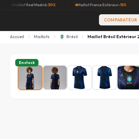
llot Real Madrid
-30%
Maillot France Extérieur
-15%
Maillo
COMPARATEUR
Accueil
Maillots
Brésil
Maillot Brésil Extérieu
En stock