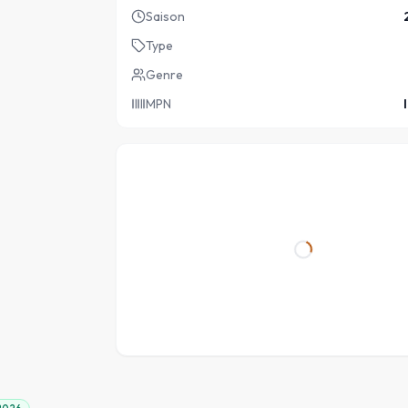
Saison
Type
Genre
MPN