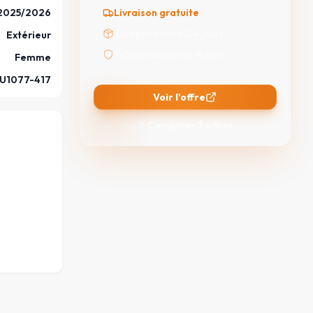
2025/2026
Livraison gratuite
Réception sous 2-4 jours
Extérieur
Retours acceptés 14 jours
Femme
IU1077-417
Voir l'offre
Comparer
3
offres