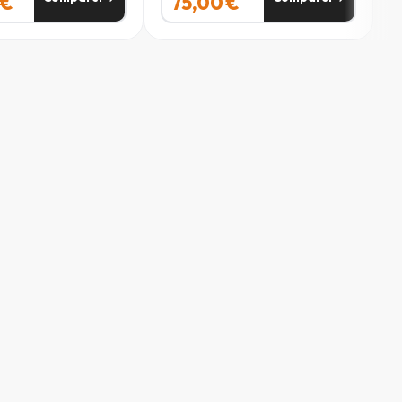
€
75,00
€
105 - 112
112 - 120
120 - 128
s étroite de votre taille, juste au-dessus du nombril.