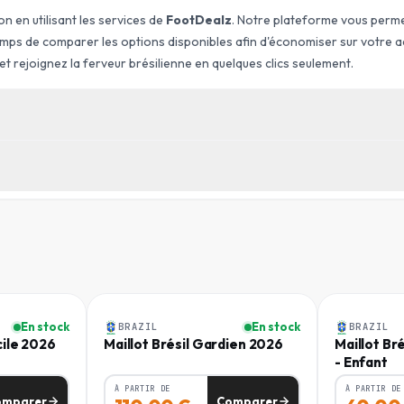
n en utilisant les services de
FootDealz
. Notre plateforme vous perme
temps de comparer les options disponibles afin d'économiser sur votre a
et rejoignez la ferveur brésilienne en quelques clics seulement.
ÉQUIPE
Brésil
TRINE
TOUR DE TAILLE
TYPE
CM
)
(
CM
)
Extérieur
- 76
54 - 60
Homme
Enfant
SKU
- 83
FD-CMMP7DDP
60 - 67
-
30
%
En stock
En stock
BRAZIL
BRAZIL
- 90
67 - 74
cile 2026
Maillot Brésil Gardien 2026
Maillot Br
CODE EAN
- Enfant
198729717061
- 97
74 - 81
À PARTIR DE
À PARTIR DE
omparer
Comparer