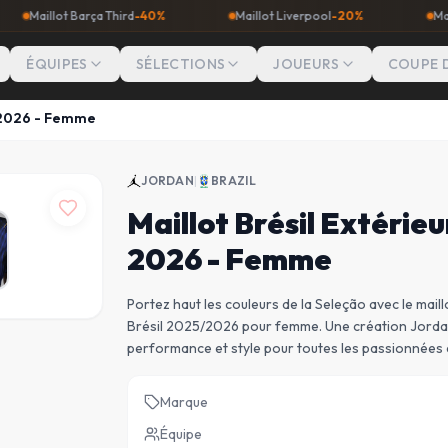
t Barça Third
-40%
Maillot Liverpool
-20%
Maillot Man Ci
ÉQUIPES
SÉLECTIONS
JOUEURS
COUPE 
r 2026 - Femme
JORDAN
|
BRAZIL
Maillot Brésil Extérieu
2026 - Femme
Portez haut les couleurs de la Seleção avec le maill
Brésil 2025/2026 pour femme. Une création Jordan
performance et style pour toutes les passionnées 
Marque
Équipe