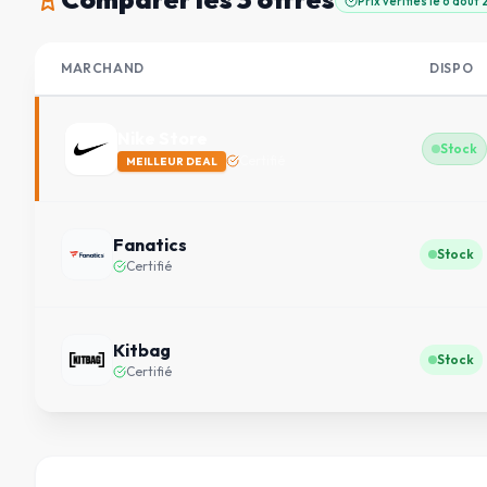
Prix vérifiés le
6 août
MARCHAND
DISPO
Nike Store
Stock
Certifié
MEILLEUR DEAL
Fanatics
Stock
Certifié
Kitbag
Stock
Certifié