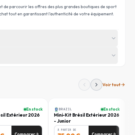
t de parcourir les offres des plus grandes boutiques de sport
chat tout en garantissant l'authenticité de votre équipement.
HANCHES
(
CM
)
Voir tout
78 - 84
Junior
84 - 91
En stock
En stock
BRAZIL
91 - 98
ésil Extérieur 2026
Mini-Kit Brésil Extérieur 2026
M
- Junior
A
98 - 105
À PARTIR DE
Comparer
Comparer