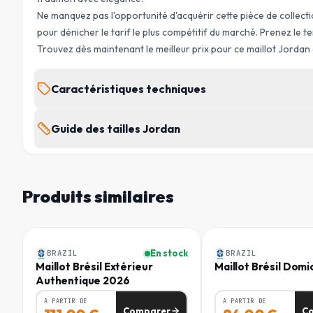
Ne manquez pas l'opportunité d'acquérir cette pièce de collectio
pour dénicher le tarif le plus compétitif du marché. Prenez le 
Trouvez dès maintenant le meilleur prix pour ce maillot Jordan 
Caractéristiques techniques
MARQUE
Guide des tailles Jordan
Jordan
POI
TAILLE
SAISON
(
2025/2026
Produits similaires
XXS
70 
Homme
Homme
GENRE
Femme
XS
76 
-
31
%
-
22
%
En stock
BRAZIL
BRAZIL
S
83 
Maillot Brésil Extérieur
Maillot Brésil Domi
RÉF. FABRICANT
Authentique 2026
IU1077-417
M
90 
À PARTIR DE
À PARTIR DE
Comparer
C