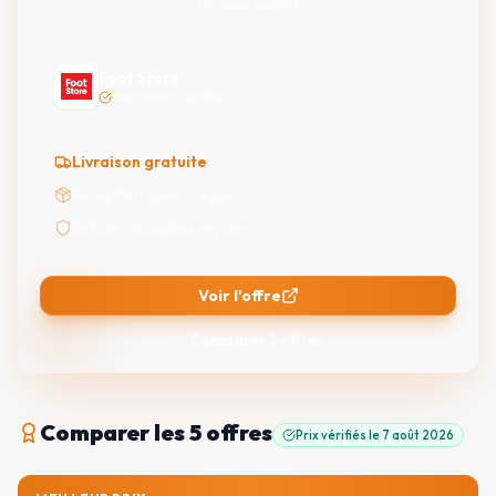
Livraison gratuite
Foot Store
Marchand certifié
Livraison gratuite
Réception sous 2-4 jours
Retours acceptés 14 jours
Voir l'offre
Comparer
5
offres
Comparer
les 5 offres
Prix vérifiés le
7 août 2026