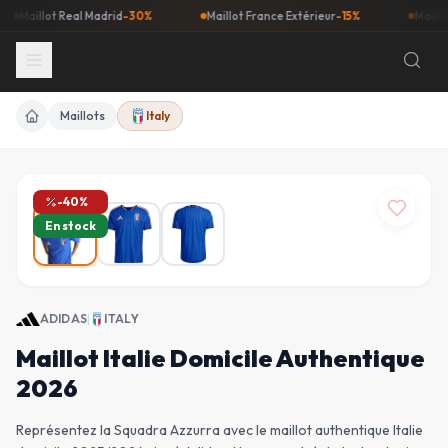
llot Real Madrid
-30%
Maillot France Extérieur
-15%
Maillot Barça
Maillots
Italy
Accueil
-
40
%
En stock
ADIDAS
|
ITALY
Maillot Italie Domicile Authentique
2026
Représentez la Squadra Azzurra avec le maillot authentique Italie