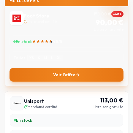
MEILLEUR PRIX
150,00
€
-
40
%
Foot Store
90,00
€
Marchand certifié
Livraison gratuite
En stock
4.5
/5
Tailles :
XS
S
M
L
XL
Voir l'offre
113,00
€
Unisport
Marchand certifié
Livraison gratuite
En stock