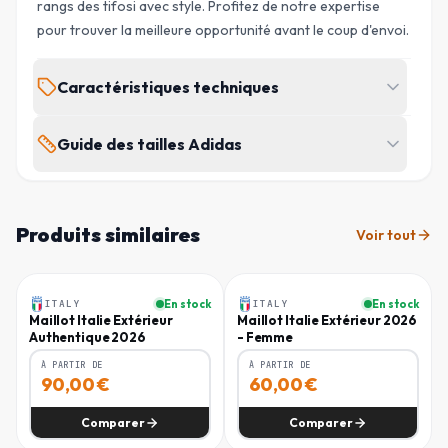
rangs des tifosi avec style. Profitez de notre expertise
pour trouver la meilleure opportunité avant le coup d'envoi.
Caractéristiques techniques
MARQUE
ÉQUIPE
Guide des tailles Adidas
Adidas
Italie
Tall : hommes > 189 cm · Short : hommes < 175 cm
SAISON
TYPE
2025/2026
Domicile
Produits similaires
Voir tout
POITRINE
TOUR DE TAILLE
HANCHES
TAILLE
(
CM
)
(
CM
)
(
CM
)
Homme
Femme
GENRE
SKU
Homme
286206_2619
XS
83 - 86
71 - 74
82 - 85
ITALY
En stock
ITALY
En stock
-
40
%
-
40
%
Maillot Italie Extérieur
Maillot Italie Extérieur 2026
Authentique 2026
- Femme
S
87 - 92
75 - 80
86 - 91
RÉF. FABRICANT
CODE EAN
JL6934
4068815877879
À PARTIR DE
À PARTIR DE
90,00
€
60,00
€
M
93 - 100
81 - 88
92 - 99
Comparer
Comparer
L
101 - 108
89 - 96
100 - 107