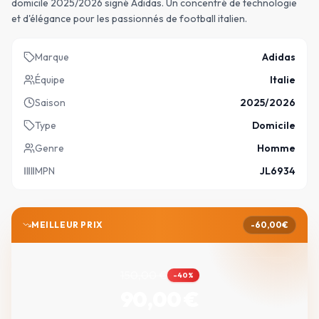
domicile 2025/2026 signé Adidas. Un concentré de technologie
et d'élégance pour les passionnés de football italien.
Marque
Adidas
Équipe
Italie
Saison
2025/2026
Type
Domicile
Genre
Homme
MPN
JL6934
MEILLEUR PRIX
-
60,00
€
150,00
€
-
40
%
90,00
€