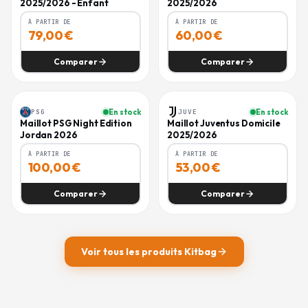
2025/2026 - Enfant
2025/2026
À PARTIR DE
À PARTIR DE
79,00
€
60,00
€
Comparer
Comparer
PSG
En stock
JUVE
En stock
-
47
%
Maillot PSG Night Edition
Maillot Juventus Domicile
Jordan 2026
2025/2026
À PARTIR DE
À PARTIR DE
100,00
€
53,00
€
Comparer
Comparer
Voir tous les produits
Kitbag