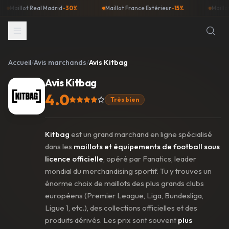
illot Real Madrid
-30%
Maillot France Extérieur
-15%
Maillot Barç
Accueil
/
Avis marchands
/
Avis
Kitbag
Avis
Kitbag
4.0
Très bien
Kitbag
est un grand marchand en ligne spécialisé
dans les
maillots et équipements de football sous
licence officielle
, opéré par Fanatics, leader
mondial du merchandising sportif. Tu y trouves un
énorme choix de maillots des plus grands clubs
européens (Premier League, Liga, Bundesliga,
Ligue 1, etc.), des collections officielles et des
produits dérivés. Les prix sont souvent
plus