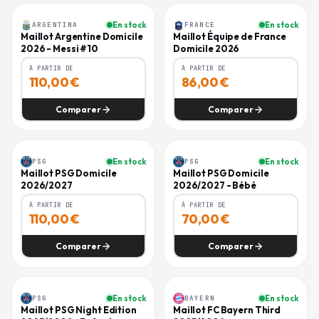
ARGENTINA
En stock
FRANCE
En stock
Maillot Argentine Domicile
Maillot Équipe de France
2026 - Messi #10
Domicile 2026
À PARTIR DE
À PARTIR DE
110,00
€
86,00
€
Comparer
Comparer
PSG
En stock
PSG
En stock
Maillot PSG Domicile
Maillot PSG Domicile
2026/2027
2026/2027 - Bébé
À PARTIR DE
À PARTIR DE
110,00
€
70,00
€
Comparer
Comparer
PSG
En stock
BAYERN
En stock
-
1
%
-
40
%
Maillot PSG Night Edition
Maillot FC Bayern Third