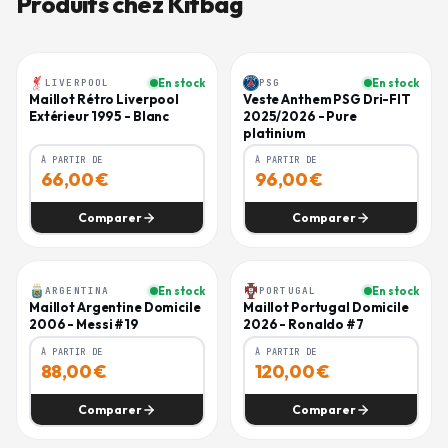
Produits chez
Kitbag
LIVERPOOL
En stock
PSG
En stock
-
40
%
-
20
%
Maillot Rétro Liverpool
Veste Anthem PSG Dri-FIT
Extérieur 1995 - Blanc
2025/2026 - Pure
platinium
À PARTIR DE
À PARTIR DE
66,00
€
96,00
€
Comparer
Comparer
ARGENTINA
En stock
PORTUGAL
En stock
-
20
%
Maillot Argentine Domicile
Maillot Portugal Domicile
2006 - Messi #19
2026 - Ronaldo #7
À PARTIR DE
À PARTIR DE
88,00
€
120,00
€
Comparer
Comparer